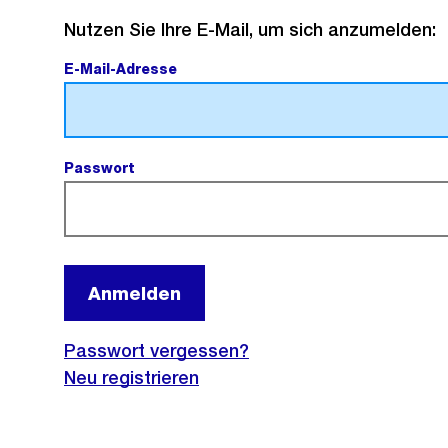
Mit
Nutzen Sie Ihre E-Mail, um sich anzumelden:
E-
E-Mail-Adresse
(Pflichtfeld).
Mail
anmelden
Passwort
(Pflichtfeld).
Anmelden
Passwort vergessen?
Neu registrieren