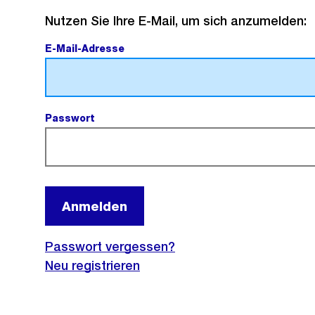
Mit
Nutzen Sie Ihre E-Mail, um sich anzumelden:
E-
E-Mail-Adresse
(Pflichtfeld).
Mail
anmelden
Passwort
(Pflichtfeld).
Anmelden
Passwort vergessen?
Neu registrieren