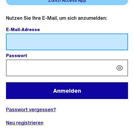
Zürich Access App
Mit
Nutzen Sie Ihre E-Mail, um sich anzumelden:
E-
E-Mail-Adresse
(Pflichtfeld).
Mail
anmelden
Passwort
(Pflichtfeld).
Anmelden
Passwort vergessen?
Neu registrieren